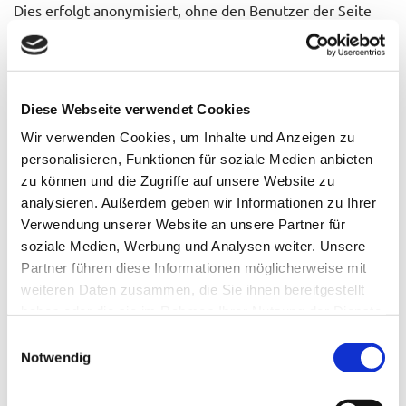
Dies erfolgt anonymisiert, ohne den Benutzer der Seite
persönlich zu identifizieren. Ggf. werden Nutzerprofile
mittels eines Pseudonyms erstellt. Auch hierbei erfolgt
keine Verbindung zwischen der hinter dem Pseudonym
stehenden natürlichen Personen mit den erhobenen
Diese Webseite verwendet Cookies
Nutzungsdaten. Zur Erhebung und Speicherung der
Wir verwenden Cookies, um Inhalte und Anzeigen zu
Nutzungsdaten setzen wir auch Cookies ein.
personalisieren, Funktionen für soziale Medien anbieten
zu können und die Zugriffe auf unsere Website zu
Dabei handelt es sich um kleine Textdateien, die auf Ihrem
analysieren. Außerdem geben wir Informationen zu Ihrer
Computer gespeichert werden und zur Speicherung von
Verwendung unserer Website an unsere Partner für
statistischen Information wie Betriebssystem, Ihrem
soziale Medien, Werbung und Analysen weiter. Unsere
Internetbenutzungsprogramm (Browser), IP-Adresse, der
Partner führen diese Informationen möglicherweise mit
zuvor aufgerufene Webseite (Referrer-URL) und der
weiteren Daten zusammen, die Sie ihnen bereitgestellt
Uhrzeit dienen. Diese Daten erheben wir ausschließlich, zu
haben oder die sie im Rahmen Ihrer Nutzung der Dienste
statistischen Zwecken, um unseren Internetauftritt weiter
gesammelt haben.
Einwilligungsauswahl
zu optimieren und unsere Internetangebote noch
Notwendig
attraktiver gestalten zu können.